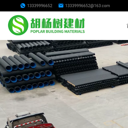
13339996652
13339996652@163.com