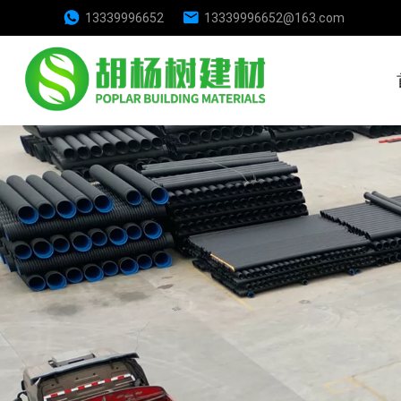
13339996652
13339996652@163.com