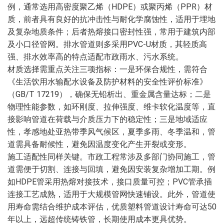
例，通常选用高密度聚乙烯（HDPE）或聚丙烯（PPR）材
质，前者具有良好的抗冲击性与耐化学腐蚀性，适用于埋地
及复杂地质条件；后者热熔接口密封性强，常用于建筑内部
及小口径管网。排水管道则多采用PVC-U材质，其轻质高
强、排水效率高的特点适配市政雨水、污水系统。
材质选择需重点关注三项指标：一是环保合规性，需符合
《生活饮用水输配水设备及防护材料的安全性评价标准》
（GB/T 17219），确保无铅析出、重金属含量达标；二是
物理性能参数，如环刚度、拉伸强度、维卡软化温度等，直
接影响管道在荷载与介质压力下的稳定性；三是地域适应
性，孝感地处亚热带季风气候区，夏季多雨、冬季温和，管
道需具备耐候性，避免因温度变化产生开裂或变形。
施工适配性同样关键。市政工程常涉及多部门协同施工，管
道需便于切割、连接与回填，避免因安装复杂增加工期。例
如HDPE管采用热熔对接技术，接口质量可控；PVC管承插
连接工艺成熟，适用于大规模管网快速铺设。此外，管道使
用寿命需结合维护成本评估，优质塑料管道设计寿命可达50
年以上，远超传统铸铁管，长期使用成本更具优势。