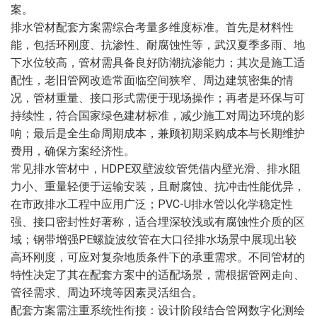
案。
排水管材配套方案需综合考量多维度标准。首先是材料性
能，包括环刚度、抗渗性、耐腐蚀性等，武汉夏季多雨、地
下水位较高，管材需具备良好防潮抗渗能力；其次是施工适
配性，老旧管网改造常面临空间狭窄、周边建筑密集的情
况，管材重量、接口形式需便于现场操作；再者是环保与可
持续性，符合国家绿色建材标准，减少施工对周边环境的影
响；最后是全生命周期成本，兼顾初期采购成本与长期维护
费用，确保方案经济性。
常见排水管材中，HDPE双壁波纹管凭借内壁光滑、排水阻
力小、重量轻便于运输安装，且耐腐蚀、抗冲击性能优异，
在市政排水工程中应用广泛；PVC-U排水管以化学稳定性
强、接口密封性好著称，适合埋深较浅或有腐蚀性介质的区
域；钢带增强PE螺旋波纹管在大口径排水场景中展现出较
高环刚度，可应对复杂地质条件下的承重需求。不同管材的
特性决定了其在配套方案中的适配场景，需根据管网走向、
管径需求、周边环境等因素灵活组合。
配套方案需注重系统性衔接：设计阶段结合管网数字化测绘