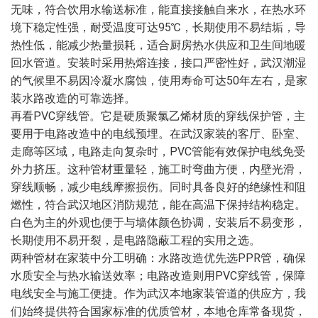
无味，符合饮用水输送标准，能直接接触自来水，在热水环
境下稳定性强，耐受温度可达95℃，长期使用不易结垢，导
热性低，能减少热量损耗，适合厨房热水供应和卫生间地暖
回水管道。安装时采用热熔连接，接口严密性好，武汉潮湿
的气候里不易因冷凝水腐蚀，使用寿命可达50年左右，是家
装水路改造的可靠选择。
再看PVC穿线管。它是硬质聚氯乙烯材质的穿线保护管，主
要用于电路改造中的电线预埋。在武汉家装的客厅、卧室、
走廊等区域，电路走向复杂时，PVC管能有效保护电线免受
外力挤压。这种管材重量轻，施工时弯曲方便，内壁光滑，
穿线顺畅，减少电线摩擦损伤。同时具备良好的绝缘性和阻
燃性，符合武汉地区消防规范，能在高温下保持结构稳定。
白色为主的外观也便于与墙体颜色协调，安装后不易变形，
长期使用不易开裂，是电路隐蔽工程的实用之选。
两种管材在家装中分工明确：水路改造优先选PPR管，确保
水质安全与热水输送效率；电路改造则用PVC穿线管，保障
电线安全与施工便捷。作为武汉本地家装管道的供应方，我
们始终提供符合国家标准的优质管材，本地仓库常备现货，