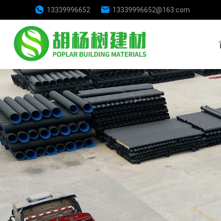
13339996652
13339996652@163.com