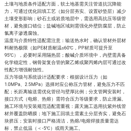
土壤与地质条件适配方面，软土地基需关注管道抗沉降能
力，可通过优化回填工艺（如分层夯实、设置砂垫层）减少
土壤变形影响；砂石土或岩质地层中，需选用高抗压等级管
材，避免接口错位；盐碱地区域则需强化外壁防腐层，防止
氯离子渗透腐蚀。
温度与介质特性适配需注意：输送热水时，确认管材外层材
料耐热极限（如PE材质耐温≤60℃，PP材质可提升至
95℃），必要时采用隔热层；酸碱介质环境中，内壁需具备
化学稳定性，钢骨架复合管的聚乙烯或聚丙烯内层可通过改
性配方增强耐蚀性。
压力等级与系统设计适配要求：根据设计压力（如
1.0MPa、2.5MPa）选择对应公称压力管材，避免压力不匹
配；长距离输送需优化管径与壁厚比例；分支管网安装时，
接口方式（电熔、热熔）需符合压力等级要求，防止泄漏。
施工环境与安装规范适配需重视：露天施工选用抗紫外线管
材并覆盖防晒膜；地下施工回填土需素土分层夯实，避免石
块挤压；安装时接口严格清洁，热熔/电熔焊接质量需达
标，禁止低温（＜-5℃）或雨天施工。