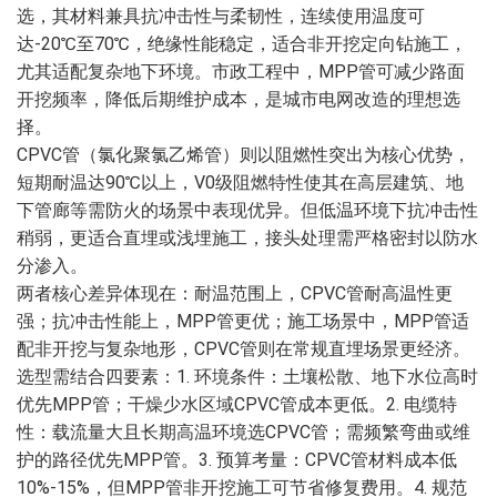
选，其材料兼具抗冲击性与柔韧性，连续使用温度可
达-20℃至70℃，绝缘性能稳定，适合非开挖定向钻施工，
尤其适配复杂地下环境。市政工程中，MPP管可减少路面
开挖频率，降低后期维护成本，是城市电网改造的理想选
择。
CPVC管（氯化聚氯乙烯管）则以阻燃性突出为核心优势，
短期耐温达90℃以上，V0级阻燃特性使其在高层建筑、地
下管廊等需防火的场景中表现优异。但低温环境下抗冲击性
稍弱，更适合直埋或浅埋施工，接头处理需严格密封以防水
分渗入。
两者核心差异体现在：耐温范围上，CPVC管耐高温性更
强；抗冲击性能上，MPP管更优；施工场景中，MPP管适
配非开挖与复杂地形，CPVC管则在常规直埋场景更经济。
选型需结合四要素：1. 环境条件：土壤松散、地下水位高时
优先MPP管；干燥少水区域CPVC管成本更低。2. 电缆特
性：载流量大且长期高温环境选CPVC管；需频繁弯曲或维
护的路径优先MPP管。3. 预算考量：CPVC管材料成本低
10%-15%，但MPP管非开挖施工可节省修复费用。4. 规范