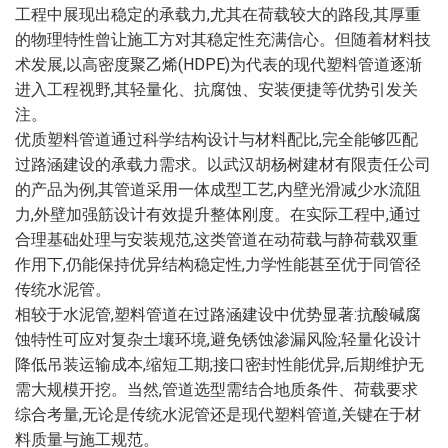
工程中展现出稳定的承载力,尤其在荷载较大的路段,其厚重
的物理特性曾让施工方对其稳定性充满信心。但随着材料技
术发展,以高密度聚乙烯(HDPE)为代表的现代塑料管道逐渐
进入工程视野,其轻量化、抗腐蚀、安装便捷等优势引发关
注。
优质塑料管道通过科学结构设计与材料配比,完全能够匹配
过路涵建设的承载力需求。以武汉胡杨树建材有限责任公司
的产品为例,其管道采用一体成型工艺,内壁光滑减少水流阻
力,外壁加强筋设计有效提升整体刚度。在实际工程中,通过
合理基础处理与安装规范,这类管道在动荷载与静荷载双重
作用下,仍能保持优异结构稳定性,力学性能甚至优于同管径
传统水泥管。
相较于水泥管,塑料管道在过路涵建设中优势显著:抗酸碱腐
蚀特性可应对复杂土壤环境,避免锈蚀渗漏风险;轻量化设计
降低吊装运输成本,缩短工期;接口密封性能优异,后期维护无
需大规模开挖。当然,管道选型需结合地质条件、荷载要求
综合考量,无论是传统水泥管还是现代塑料管道,关键在于材
料质量与施工规范。