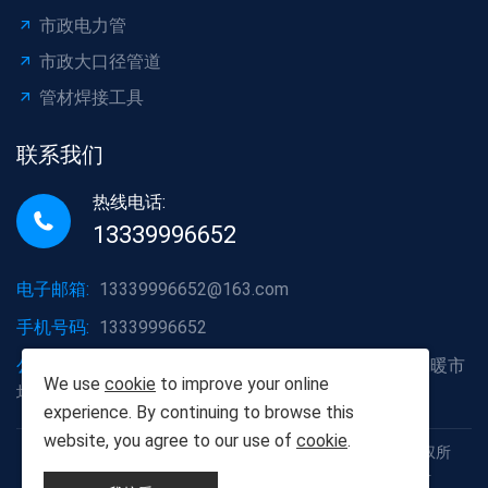
市政电力管
市政大口径管道
管材焊接工具
联系我们
热线电话:
13339996652
电子邮箱:
13339996652@163.com
手机号码:
13339996652
公司地址:
湖北省武汉市洪山区白沙洲大道烽火五金水暖市
We use
cookie
to improve your online
场A2栋6号
experience. By continuing to browse this
website, you agree to our use of
cookie
.
Copyright © 2012-2025 武汉胡杨树建材有限责任公司 版权所
有 鄂ICP备19013111号 鄂公网安备42011102005926号