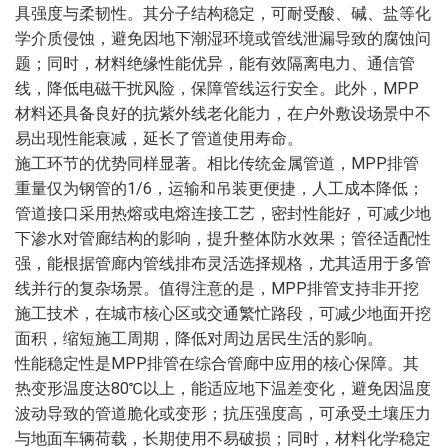
具强度与柔韧性。其分子结构稳定，可耐受酸、碱、盐等化
学介质侵蚀，避免因地下潮湿环境或管线泄漏导致的腐蚀问
题；同时，材料绝缘性能优异，能有效隔离电力、通信管
线，降低电磁干扰风险，保障管线运行安全。此外，MPP
材料还具备良好的抗紫外线老化能力，在户外敷设场景中不
易出现性能衰减，延长了管道使用寿命。
施工环节的优势同样显著。相比传统金属管道，MPP排管
重量仅为钢管的1/6，运输和吊装更便捷，人工成本降低；
管道接口采用热熔或电熔连接工艺，密封性能好，可减少地
下渗水对管廊结构的影响，提升整体防水效果；管径适配性
强，能根据管廊内管线排布灵活选择规格，尤其适用于多管
线并行的复杂场景。值得注意的是，MPP排管支持非开挖
施工技术，在城市核心区或交通繁忙路段，可减少地面开挖
面积，缩短施工周期，降低对周边居民生活的影响。
性能稳定性是MPP排管在综合管廊中应用的核心保障。其
热变形温度达80℃以上，能适应地下温差变化，避免因温度
波动导致的管道脆化或变形；抗压强度高，可承受土壤压力
与地面车辆荷载，长期使用不易破损；同时，材料化学稳定