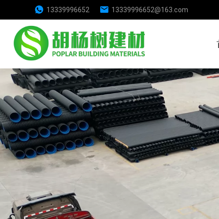
13339996652
13339996652@163.com