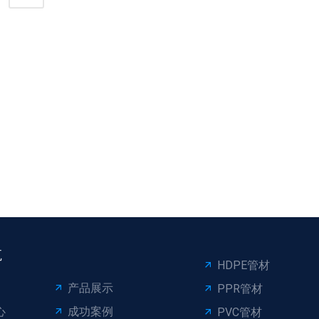
多久
航
HDPE管材
产品展示
PPR管材
心
成功案例
PVC管材