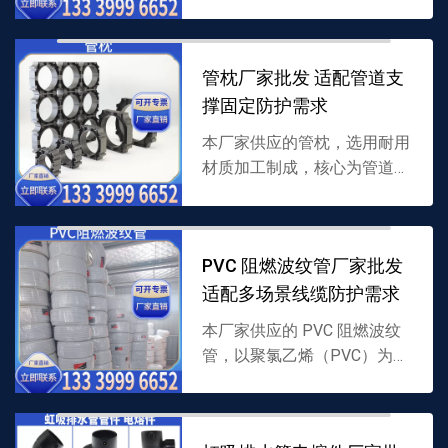
复合结构，专为 PPR 管与 PE
管跨材质衔接设计，密封性强
且适配多种介质，支持批
管枕厂家批发 适配管道支
发，...
撑固定防护需求
本厂家供应的管枕，选用耐用
材质加工制成，核心为管道支
撑结构，能稳固托举管道并隔
绝地面磨损，适配多种管道铺
设，支持批发，详情可联系
PVC 阻燃波纹管厂家批发
13339996652。
适配多场景线缆防护需求
本厂家供应的 PVC 阻燃波纹
管，以聚氯乙烯（PVC）为原
料并添加阻燃成分制成，波纹
结构兼具柔韧性与防护性，能
阻燃且防磨损，支持批发，详