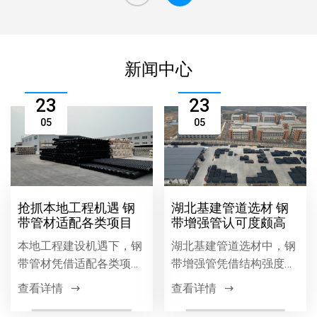
新闻中心
23
23
05
05
抢抓本地工程机遇 钢
湖北基建管道选材 钢
带管材适配各类项目
带增强管认可度颇高
本地工程建设机遇下，钢
湖北基建管道选材中，钢
带管材凭借适配各类项目
带增强管凭借结构强度
的优势，广泛应用于市政
高、耐腐蚀、施工便捷等
查看详情
查看详情
工程、排水系统、建筑管
优势，在市政排水排污工
道等领域，以优质性能助
程中广泛应用，成为工程