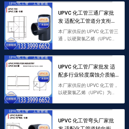
灵活对接与维护，耐轻度腐
UPVC 化工管三通厂家批
蚀，支持批发，详情可联系...
发 适配化工管道分支衔接
需求
本厂家供应的 UPVC 化工管三
通，以硬聚氯乙烯（UPVC）
为原料制成，采用分支结构，
专为 UPVC 化工管道分流 / 汇
流衔接打造，耐轻度腐蚀且密
UPVC 化工管厂家批发 适
封性强，...
配多行业轻度腐蚀介质输
送
本厂家供应的 UPVC 化工管，
以硬聚氯乙烯（UPVC）为原
料制成，具备良好耐腐性与稳
定性，适配轻度腐蚀介质输
送，支持批发，详情可联系
UPVC 化工管弯头厂家批
1333999665...
发 适配化工管道转向衔接