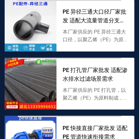
场景流体传输，支持批发，详
PE 异径三通大口径厂家批
情可联系 13339996...
发 适配大流量管道分支需
求
本厂家供应的 PE 异径三通大
口径，以聚乙烯（PE）为原
料制成，采用主支口径不同的
分支结构，专为大流量 PE 管
道分流 / 汇流设计，耐低温且
PE 打孔管厂家批发 适配渗
密封性强，支持...
水排水过滤场景需求
本厂家供应的 PE 打孔管，以
聚乙烯（PE）为原料制成，
管壁均匀分布透水孔，兼具渗
水过滤与排水功能，适配多场
景渗透排水，支持批发，详情
PE 快接直接厂家批发 适配
可联系 1333999...
PE 管道快速衔接需求