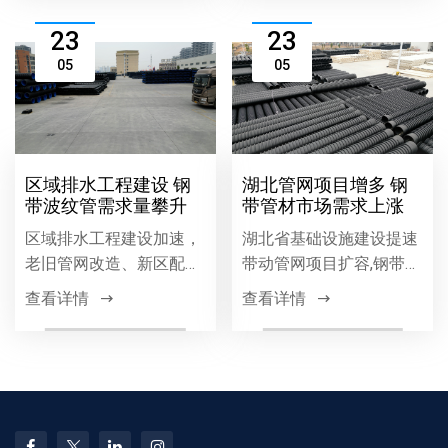
力本地工程高效推进。
质量与效益的可靠保障。
23
23
05
05
区域排水工程建设 钢
湖北管网项目增多 钢
带波纹管需求量攀升
带管材市场需求上涨
区域排水工程建设加速，
湖北省基础设施建设提速
老旧管网改造、新区配套
带动管网项目扩容,钢带管
等项目推动排水管材需求
材因高强度、耐腐蚀等优
查看详情
查看详情
增长，钢带波纹管因环刚
势需求增长,市政、燃气等
度高、耐腐蚀、安装便捷
领域应用广泛,成为区域管
等优势，成为排水工程优
网建设主流材料。
选，需求持续攀升。