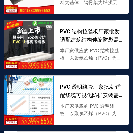
料为基体、钢骨架为增强层复
合制成，兼具塑料耐腐蚀性与
钢材承压性，适配多种介质输
送，支持批发，详情可联系
PVC 结构拉缝板厂家批发
13339996652。
适配建筑结构伸缩防裂需
求
本厂家供应的 PVC 结构拉缝
板，以聚氯乙烯（PVC）为原
料制成，具备良好弹性与抗老
化性，专为建筑结构伸缩缝填
充设计，可减少墙体开裂，支
PVC 透明线管厂家批发 适
持批发，详情可联系 ...
配线缆可视化防护安装需
求
本厂家供应的 PVC 透明线
管，以聚氯乙烯（PVC）为原
料制成，具备透明可视特性，
能直观查看内部线缆状态，兼