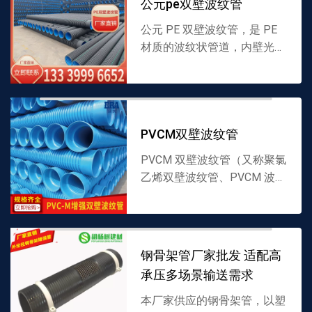
公元pe双壁波纹管
公元 PE 双壁波纹管，是 PE
材质的波纹状管道，内壁光
滑、外壁呈波纹结构，采用适
配材料制成，兼具强度与柔韧
性，适配多种液体输送场景。
厂家直供，支持批发，...
PVCM双壁波纹管
PVCM 双壁波纹管（又称聚氯
乙烯双壁波纹管、PVCM 波纹
管），以 PVCM 为原料制
成，双壁结构设计：内壁光滑
减少水流阻力，外壁波纹状增
强抗压性。产品耐...
钢骨架管厂家批发 适配高
承压多场景输送需求
本厂家供应的钢骨架管，以塑