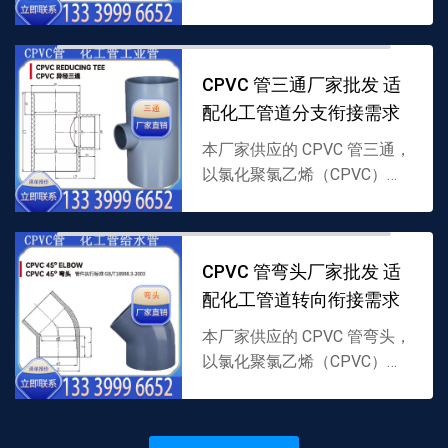
料制成，采用直线贯通结构，
专为 CPVC 化工管道直线延伸
衔接设计，耐腐耐温且密封性
CPVC 管三通厂家批发 适
强，支持批发...
配化工管道分支衔接需求
本厂家供应的 CPVC 管三通，
以氯化聚氯乙烯（CPVC）为
原料制成，采用分支结构，专
为 CPVC 管道分流 / 汇流衔接
设计，耐腐耐温，支持批发，
CPVC 管弯头厂家批发 适
详情可联...
配化工管道转向衔接需求
本厂家供应的 CPVC 管弯头，
以氯化聚氯乙烯（CPVC）为
原料制成，含 45、90 角度设
计，适配 CPVC 管道转向衔
接，耐腐耐温，支持批发，详