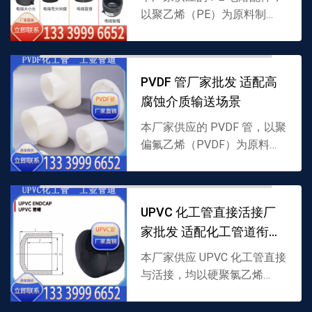
以聚乙烯（PE）为原料制
成，内置电热丝结构，通过电
熔焊接实现 PE 管道紧密衔
接，适配多种介质输送，支持
PVDF 管厂家批发 适配高
批发，详情可联系 13...
腐蚀介质输送场景
本厂家供应的 PVDF 管，以聚
偏氟乙烯（PVDF）为原料制
成，耐强腐蚀且耐温性优，专
为高腐蚀介质输送设计，支持
批发，详情可联系
UPVC 化工管直接活接厂
13339996652。
家批发 适配化工管道衔接
需求
本厂家供应 UPVC 化工管直接
与活接，均以硬聚氯乙烯
（UPVC）为原料制成，直接
用于管道直线衔接，活接适配