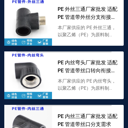
具防护与便捷检查功能，支持
PE 外丝三通厂家批发 适配
批发，详情可联系 13...
PE 管道带外丝分支衔接需
求
本厂家供应的 PE 外丝三通，
以聚乙烯（PE）为原料制
成，分支口外置螺纹结构，专
为 PE 管道带外丝分流设计，
耐低温且密封性强，支持批
PE 内丝弯头厂家批发 适配
发，详情可联系 133...
PE 管道带丝口转向衔接需
求
本厂家供应的 PE 内丝弯头，
以聚乙烯（PE）为原料制
成，一端为 PE 接口、一端内
置螺纹，专为 PE 管道带丝口
转向衔接设计，耐低温且密封
PE 内丝三通厂家批发 适配
性强，支持批发，...
PE 管道带丝口分支需求