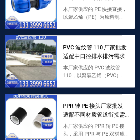
本厂家供应的 PE 快接直接，
以聚乙烯（PE）为原料制
成，采用免热熔快速衔接结
构，无需专业设备即可实现
PE 管道直线对接，密封性
PVC 波纹管 110 厂家批发
强，支持批发，详情可联系 ...
适配中口径排水排污需求
本厂家供应的 PVC 波纹管
110，以聚氯乙烯（PVC）为
原料制成，110mm 口径搭配
螺旋波纹结构，兼具柔韧性与
抗冲击性，适配中口径排水排
PPR 转 PE 接头厂家批发
污，支持批发，...
适配不同材质管道衔接需
求
本厂家供应的 PPR 转 PE 接
头，采用 PPR 与 PE 双材质