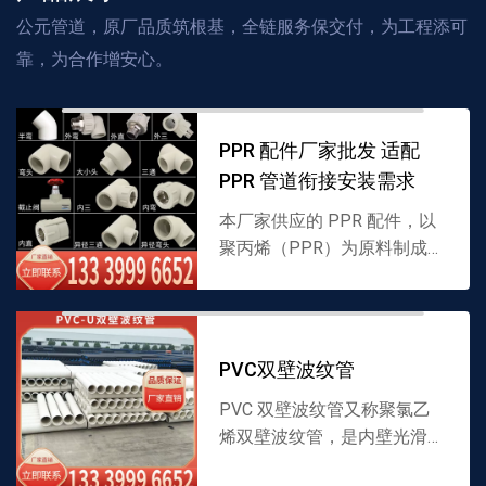
公元管道，原厂品质筑根基，全链服务保交付，为工程添可
靠，为合作增安心。
PPR 配件厂家批发 适配
PPR 管道衔接安装需求
本厂家供应的 PPR 配件，以
聚丙烯（PPR）为原料制成，
涵盖多种衔接类型，专为
PPR 管道系统拼接设计，耐
温性优且密封性强，支持批
发，详情可联系 133...
PVC双壁波纹管
PVC 双壁波纹管又称聚氯乙
烯双壁波纹管，是内壁光滑、
外壁呈波纹状的 PVC 管道，