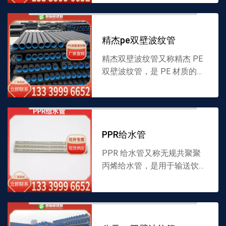
采用适配材料制成，兼具结构
强度与柔韧性，适配多种液体
输送场景，安装便捷。...
精杰pe双壁波纹管
精杰双壁波纹管又称精杰 PE
双壁波纹管，是 PE 材质的波
纹状管道，内壁光滑、外壁呈
波纹结构，采用适配材料制
成，兼具强度与柔韧性，适配
多种液体输送场景。厂...
PPR给水管
PPR 给水管又称无规共聚聚
丙烯给水管，是用于输送饮用
水的 PPR 材质管道，内壁光
滑不易结垢，采用适配材料制
成，具备耐腐蚀性，适配各类
给水场景，安装便捷。...