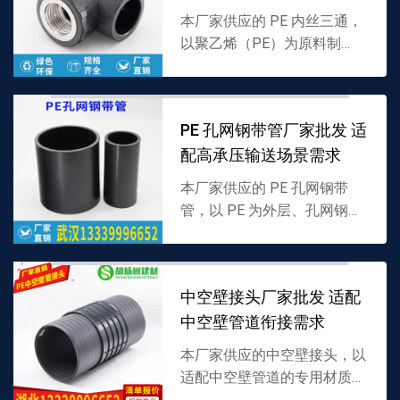
本厂家供应的 PE 内丝三通，
以聚乙烯（PE）为原料制
成，分支口内置螺纹结构，专
为 PE 管道带丝口分流设计，
密封性强且适配多介质，支持
PE 孔网钢带管厂家批发 适
批发，详情可联系 1...
配高承压输送场景需求
本厂家供应的 PE 孔网钢带
管，以 PE 为外层、孔网钢带
为增强层复合制成，兼具 PE
耐腐蚀性与钢带承压性，适配
多介质输送，支持批发，详情
中空壁接头厂家批发 适配
可联系 1333...
中空壁管道衔接需求
本厂家供应的中空壁接头，以
适配中空壁管道的专用材质制
成，采用贴合中空壁结构的衔