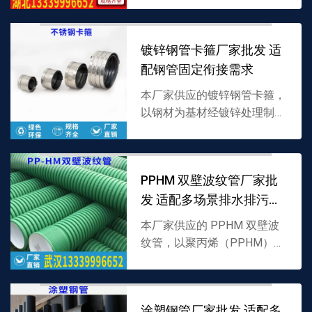
接设计，密封性强且适配管道
承压，支持批发，详情可联系
镀锌钢管卡箍厂家批发 适
13339996652。
配钢管固定衔接需求
本厂家供应的镀锌钢管卡箍，
以钢材为基材经镀锌处理制
成，采用卡扣式固定结构，专
为镀锌钢管安装固定设计，防
腐蚀且稳固性强，支持批发，
PPHM 双壁波纹管厂家批
详情可联系 13339996...
发 适配多场景排水排污需
求
本厂家供应的 PPHM 双壁波
纹管，以聚丙烯（PPHM）为
原料制成，采用内外双壁波纹
结构，兼具抗压强与耐腐蚀
性，适配排水排污场景，支持
涂塑钢管厂家批发 适配多