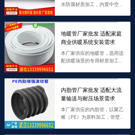
水防腐材质加工，内置中空或
多孔结构，专为地下积水渗透
排出设计，适配多场景排水工
程，支持批发，详情可联系
地暖管厂家批发 适配家庭
13339996652。
商业供暖系统安装需求
本厂家供应的地暖管，选用适
配供暖场景的专用材质加工，
具备良好耐热性与柔韧性，专
为地暖系统热水循环设计，支
持批发，详情可联系
内肋管厂家批发 适配大流
13339996652。
量输送与耐压场景需求
本厂家供应的内肋管，以聚乙
烯（PE）为原料加工，管壁
内置加强肋结构，兼具高耐压
性与大流量输送能力，适配多