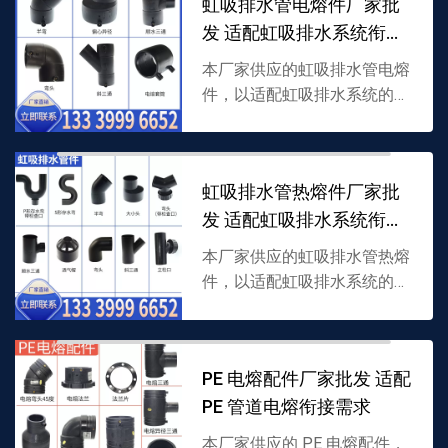
虹吸排水管电熔件厂家批
情可联系 13339...
发 适配虹吸排水系统衔接
需求
本厂家供应的虹吸排水管电熔
件，以适配虹吸排水系统的专
用材质加工，内置电热丝通过
电熔焊接实现管道紧密衔接，
耐瞬时高水压且密封好，支持
虹吸排水管热熔件厂家批
批发，详情可联系 1333...
发 适配虹吸排水系统衔接
需求
本厂家供应的虹吸排水管热熔
件，以适配虹吸排水系统的专
用材质加工，通过热熔焊接实
现管道紧密衔接，耐水压且密
封好，支持批发，详情可联系
PE 电熔配件厂家批发 适配
13339996652。
PE 管道电熔衔接需求
本厂家供应的 PE 电熔配件，