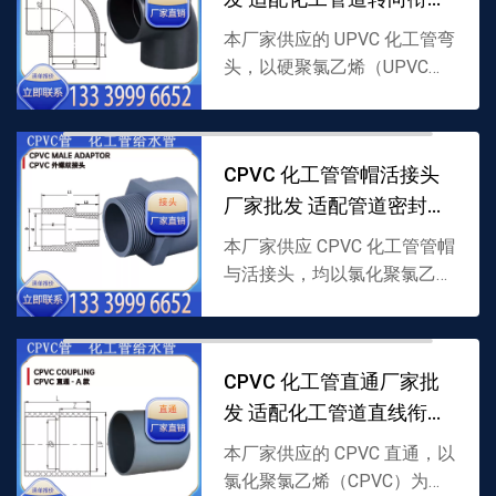
需求
本厂家供应的 UPVC 化工管弯
头，以硬聚氯乙烯（UPVC）
为原料制成，含 45、90 角度
设计，适配 UPVC 化工管道转
向衔接，耐轻度腐蚀且性能稳
CPVC 化工管管帽活接头
定，支...
厂家批发 适配管道密封衔
接需求
本厂家供应 CPVC 化工管管帽
与活接头，均以氯化聚氯乙烯
（CPVC）为原料制成，管帽
用于管道端口密封，活接头适
配管道灵活衔接，耐腐耐温，
CPVC 化工管直通厂家批
支持批发，详情可联...
发 适配化工管道直线衔接
需求
本厂家供应的 CPVC 直通，以
氯化聚氯乙烯（CPVC）为原