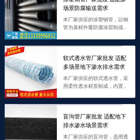
批发，详情可联系 13...
场景防腐输送需求
本厂家供应的涂塑钢管，以钢
管为基材外覆防腐涂层制成，
兼具钢材强度与涂层耐腐蚀
性，适配多种介质输送，支持
批发，详情可联系
软式透水管厂家批发 适配
13339996652。
多场景地下渗水排水需求
本厂家供应的软式透水管，采
用柔性透水材质制成，内置多
孔疏导结构，兼具高透水性与
柔韧性，专为地下渗水排水设
计，支持批发，详情可联系
盲沟管厂家批发 适配地下
13339996652。
排水渗水场景需求
本厂家供应的盲沟管，选用透