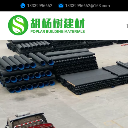
13339996652
13339996652@163.com